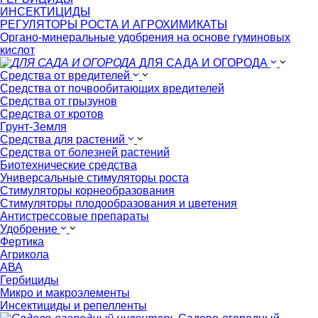
ИНСЕКТИЦИДЫ
РЕГУЛЯТОРЫ РОСТА И АГРОХИМИКАТЫ
Органо-минеральные удобрения на основе гуминовых
кислот
ДЛЯ САДА И ОГОРОДА
Средства от вредителей
Средства от почвообитающих вредителей
Средства от грызунов
Средства от кротов
Грунт-Земля
Средства для растений
Средства от болезней растений
Биотехнические средства
Универсальные стимуляторы роста
Стимуляторы корнеобразования
Стимуляторы плодообразования и цветения
Антистрессовые препараты
Удобрение
Фертика
Агрикола
АВА
Гербициды
Микро и макроэлементы
Инсектициды и репелленты