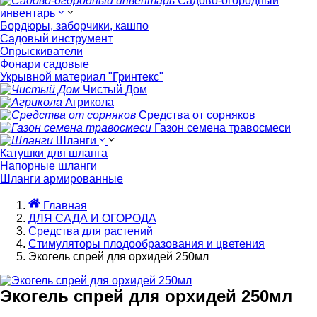
Садово-огородный
инвентарь
Бордюры, заборчики, кашпо
Садовый инструмент
Опрыскиватели
Фонари садовые
Укрывной материал "Гринтекс"
Чистый Дом
Агрикола
Средства от сорняков
Газон семена травосмеси
Шланги
Катушки для шланга
Напорные шланги
Шланги армированные
Главная
ДЛЯ САДА И ОГОРОДА
Средства для растений
Стимуляторы плодообразования и цветения
Экогель спрей для орхидей 250мл
Экогель спрей для орхидей 250мл