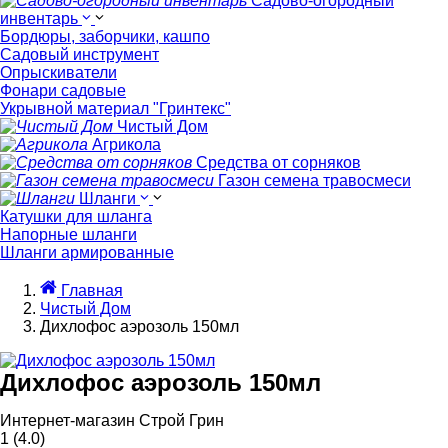
Садово-огородный
инвентарь
Бордюры, заборчики, кашпо
Садовый инструмент
Опрыскиватели
Фонари садовые
Укрывной материал "Гринтекс"
Чистый Дом
Агрикола
Средства от сорняков
Газон семена травосмеси
Шланги
Катушки для шланга
Напорные шланги
Шланги армированные
Главная
Чистый Дом
Дихлофос аэрозоль 150мл
Дихлофос аэрозоль 150мл
Интернет-магазин Строй Грин
1
(4.0)