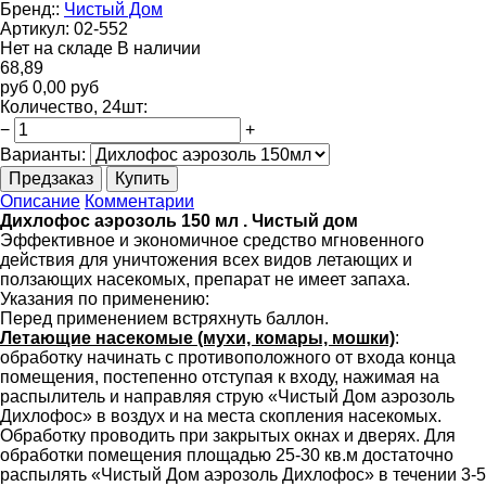
Бренд::
Чистый Дом
Артикул:
02-552
Нет на складе
В наличии
68,89
руб
0,00
руб
Количество
, 24шт
:
−
+
Варианты:
Предзаказ
Купить
Описание
Комментарии
Дихлофос аэрозоль 150 мл . Чистый дом
Эффективное и экономичное средство мгновенного
действия для уничтожения всех видов летающих и
ползающих насекомых, препарат не имеет запаха.
Указания по применению:
Перед применением встряхнуть баллон.
Летающие насекомые (мухи, комары, мошки)
:
обработку начинать с противоположного от входа конца
помещения, постепенно отступая к входу, нажимая на
распылитель и направляя струю «Чистый Дом аэрозоль
Дихлофос» в воздух и на места скопления насекомых.
Обработку проводить при закрытых окнах и дверях. Для
обработки помещения площадью 25-30 кв.м достаточно
распылять «Чистый Дом аэрозоль Дихлофос» в течении 3-5