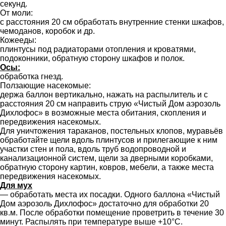
секунд.
От моли:
с расстояния 20 см обработать внутренние стенки шкафов,
чемоданов, коробок и др.
Кожееды:
плинтусы под радиаторами отопления и кроватями,
подоконники, обратную сторону шкафов и полок.
Осы:
обработка гнезд.
Ползающие насекомые:
держа баллон вертикально, нажать на распылитель и с
расстояния 20 см направить струю «Чистый Дом аэрозоль
Дихлофос» в возможные места обитания, скопления и
передвижения насекомых.
Для уничтожения тараканов, постельных клопов, муравьёв
обработайте щели вдоль плинтусов и прилегающие к ним
участки стен и пола, вдоль труб водопроводной и
канализационной систем, щели за дверными коробками,
обратную сторону картин, ковров, мебели, а также места
передвижения насекомых.
Для мух
— обработать места их посадки. Одного баллона «Чистый
Дом аэрозоль Дихлофос» достаточно для обработки 20
кв.м. После обработки помещение проветрить в течение 30
минут. Распылять при температуре выше +10°С.