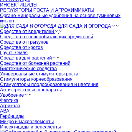
ИНСЕКТИЦИДЫ
РЕГУЛЯТОРЫ РОСТА И АГРОХИМИКАТЫ
Органо-минеральные удобрения на основе гуминовых
кислот
ДЛЯ САДА И ОГОРОДА
Средства от вредителей
Средства от почвообитающих вредителей
Средства от грызунов
Средства от кротов
Грунт-Земля
Средства для растений
Средства от болезней растений
Биотехнические средства
Универсальные стимуляторы роста
Стимуляторы корнеобразования
Стимуляторы плодообразования и цветения
Антистрессовые препараты
Удобрение
Фертика
Агрикола
АВА
Гербициды
Микро и макроэлементы
Инсектициды и репелленты